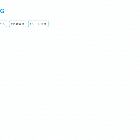
AG
さん
#定期清掃
#シート洗浄