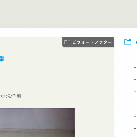
ビフォー・アフター
-
集
-
-
-
分が洗浄前
-
-
-