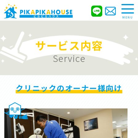
MENU
サービス内容
サービス内容
お試し清掃
Service
Trial
Service
こだわり
清掃の流れ
クリニックのオーナー様向け
Promise
Flow
ブログ
求人情報
Blog
Recruit