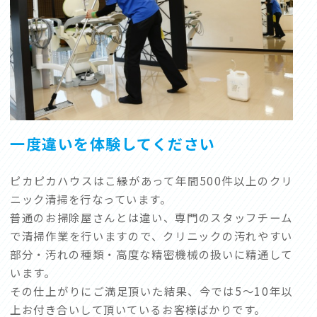
会社概要
お知らせ
Company
News
お電話でのお問い合わせは
0120-94-4358
一度違いを体験してください
受付時間：平日7:30〜20:00
ピカピカハウスはこ縁があって年間500件以上のクリ
ニック清掃を行なっています。
メール
LINE
普通のお掃除屋さんとは違い、専門のスタッフチーム
で清掃作業を行いますので、クリニックの汚れやすい
部分・汚れの種類・高度な精密機械の扱いに精通して
います。
その仕上がりにご満足頂いた結果、今では5〜10年以
上お付き合いして頂いているお客様ばかりです。