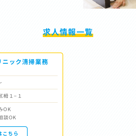
求人情報一覧
リニック清掃業務
〜
区栂１−１
みOK
相談OK
はこちら