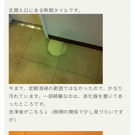
玄関入口にある時期タイルです。
会社概要
お知らせ
Company
News
お電話でのお問い合わせは
0120-94-4358
受付時間：平日7:30〜20:00
今まで、定期清掃の範囲ではなかったので、かなり
メール
LINE
汚れています。一部綺麗なのは、消化器を置いてあ
ったところです。
洗浄後がこちら↓（照明の関係で少し見づらいです
が）