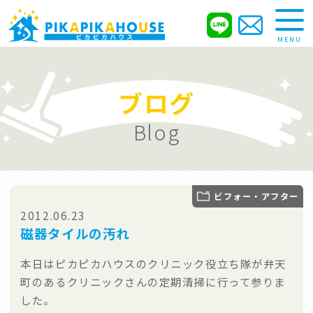
MENU
ブログ
サービス内容
お試し清掃
Service
Trial
Blog
こだわり
清掃の流れ
ビフォー・アフター
Promise
Flow
2012.06.23
磁器タイルの汚れ
本日はピカピカハウスのクリニック役立ち隊が弁天
町のあるクリニックさんの定期清掃に行って参りま
ブログ
求人情報
した。
Blog
Recruit