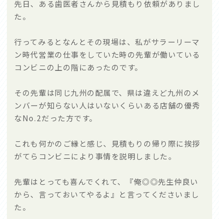
先日、ある歯医者さんから見積もり依頼がありまし
た。
会社概要
お知らせ
行ってみるとなんとその現場は、私がサラーリーマ
Company
ン時代営業の仕事をしていた時の先輩が働いている
News
コンビニの上の階にあったのです。
お電話でのお問い合わせは
0120-94-4358
その先輩は同じ九州の配属で、県は違えど九州のメ
ンバーが知らない人はいないくらいある店舗の優秀
なNo.2だった方です。
受付時間：平日7:30〜20:00
これも何かのご縁と感じ、見積もりの帰り際に挨拶
メール
LINE
がてらコンビニにより事情を説明しました。
先輩はとっても喜んでくれて、『俺◎◎先生仲良い
から、言っておいてやるよ』と言ってくださいまし
た。